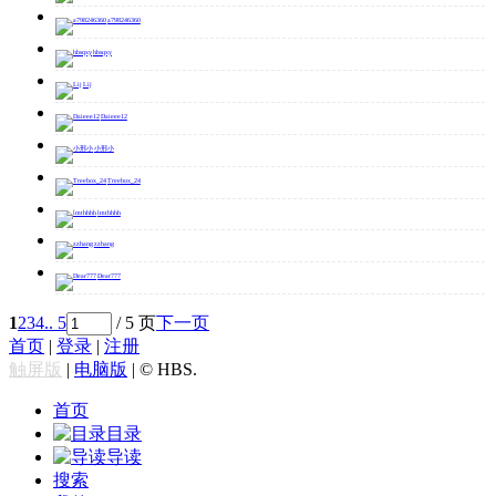
a798246360
hbsqxy
Lij
Daieee12
小邢小
Treebox_24
lmthhhh
zzhang
Dear777
1
2
3
4
.. 5
/ 5 页
下一页
首页
|
登录
|
注册
触屏版
|
电脑版
|
© HBS.
首页
目录
导读
搜索