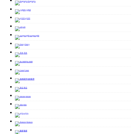
fengjunjia
cyq820
zj1221
zzb
wangming06
Gency
天长
Bic9688
Lonat
洛林暮雪
沐尘
oneone
John
sjfylp
Ainstain
随便