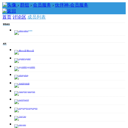
›
群组
›
会员服务
›
伙伴神-会员服务
首页
讨论区
成员列表
伙伴
神-会
员服
务
管理成员
收藏
admin
群主
加入
帖子 3
/
成
员 224
/
积分 7
/
排名 1
成员
伙伴神会员是我们推出的一项学习、交流、社群融为一体的特色服务，也是伙伴神团队倾心打造的王牌产品。不仅为VIP会员提供了各类精品软件、课程、人工在
线技术指导，还创造了资源共享、技术交流、互帮互助的交流社群，加入伙伴神VIP会员，可以享受伙伴神提供的任何资源和技术支持。
桐kirito亚
tupidolf
pajizh0001
kslkdq
刘永国
yanziqi521
luo123
zengcongxin
TAO
zoex