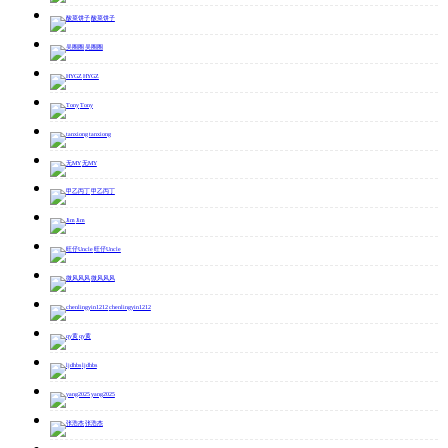
酸菜饼子
吴圈圈
HYGZ
Tony
tanxiong
无MY
甲乙丙丁
Jim
旺仔Uncle
微风风风
chenlingyin1212
qy黄
ljdhbs
yang2025
张浩杰