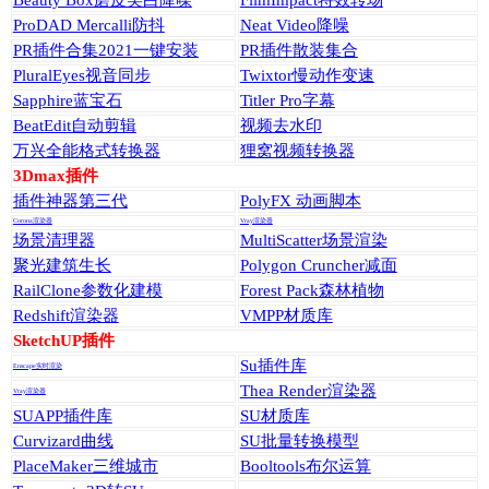
ProDAD Mercalli防抖
Neat Video降噪
PR插件合集2021一键安装
PR插件散装集合
PluralEyes视音同步
Twixtor慢动作变速
Sapphire蓝宝石
Titler Pro字幕
BeatEdit自动剪辑
视频去水印
万兴全能格式转换器
狸窝视频转换器
3Dmax插件
插件神器第三代
PolyFX 动画脚本
Corona渲染器
Vray渲染器
场景清理器
MultiScatter场景渲染
聚光建筑生长
Polygon Cruncher减面
RailClone参数化建模
Forest Pack森林植物
Redshift渲染器
VMPP材质库
SketchUP插件
Su插件库
Enscape实时渲染
Thea Render渲染器
Vray渲染器
SUAPP插件库
SU材质库
Curvizard曲线
SU批量转换模型
PlaceMaker三维城市
Booltools布尔运算