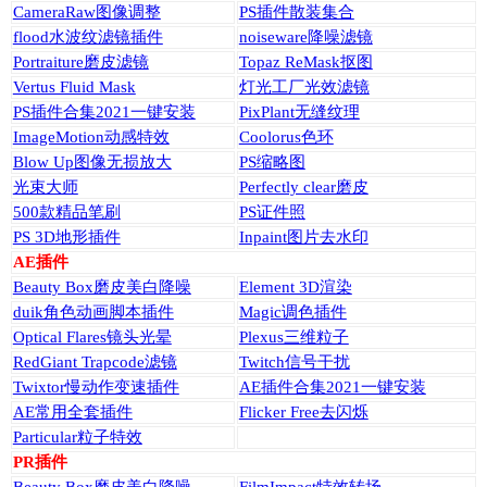
CameraRaw图像调整
PS插件散装集合
flood水波纹滤镜插件
noiseware降噪滤镜
Portraiture磨皮滤镜
Topaz ReMask抠图
Vertus Fluid Mask
灯光工厂光效滤镜
PS插件合集2021一键安装
PixPlant无缝纹理
ImageMotion动感特效
Coolorus色环
Blow Up图像无损放大
PS缩略图
光束大师
Perfectly clear磨皮
500款精品笔刷
PS证件照
PS 3D地形插件
Inpaint图片去水印
AE插件
Beauty Box磨皮美白降噪
Element 3D渲染
duik角色动画脚本插件
Magic调色插件
Optical Flares镜头光晕
Plexus三维粒子
RedGiant Trapcode滤镜
Twitch信号干扰
Twixtor慢动作变速插件
AE插件合集2021一键安装
AE常用全套插件
Flicker Free去闪烁
Particular粒子特效
PR插件
Beauty Box磨皮美白降噪
FilmImpact特效转场