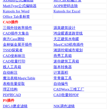
AxMath公式编辑器
MITCalc机械计算
MathType公式编辑器
AOPR密码去除
Kutools for Word
Kutools for Excel
Office Tab多标签
CAD插件
三领外挂效率插件
源泉建筑设计
CAD插件大集合
鸿业暖通道路管线
南方Cass测绘
天正建筑水电暖
金林钣金展开插件
MagiCAD机电插件
TSSD探索者
湘源控规城市规划
CAD坐标标注
燕秀工具箱
CAD批量打印
迷你建筑工具箱
贱人工具箱
版本转换器
自动标注
计算面积
魔法表格MagicTable
常青藤工具
表格批量提取
自动编号
理正结构
CADWorx三维工厂
PDF转CAD
CAD批量转PDF
PS插件
DR5.0磨皮滤镜
NIK调色滤镜