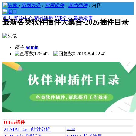
›
电脑办公
›
实用插件
›
其他插件
›
内容
首页
资源中心
精品课程
VIP会员
最新发表
最新各类软件插件大集合-2026插件目录
楼主
admin
126645
0
2019-8-4 22:41
Office插件
XLSTAT-Excel统计分析
PPT计时器