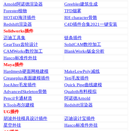
Arnold阿诺德渲染器
Greebler建筑生成
Forester植物
TFD烟雾
HOT4D海洋插件
RH character骨骼
Redshift渲染器
C4D插件合集2021一键安装
Solidworks插件
迈迪工具集
链条插件
GearTrax齿轮设计
SolidCAM数控加工
CAMWorks数控加工
BlankWorks钣金分析
Hasco标准件外挂
Maya插件
Hardmesh硬面网格建模
MakeLowPoly减线
Creaseplus表面建模插件
Yeti毛发插件
JoeAlter毛发插件
Quick Pipe曲线建模
AdvancedSkeleton骨骼
Qualoth布料模拟
Pencil卡通材质
阿诺德Arnold
KTools布尔建模
Redshift渲染器
UG插件
胡波外挂模具设计插件
迈迪设计宝插件
星空外挂
Hasco标准件外挂