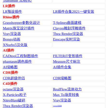
Transmutr 3D转SU
LR插件
LR预设插件
LR插件合集2021一键安装
Rhino插件
Grasshopper参数化设计
T-Splines曲面建模
Matrix珠宝设计插件
Clayoo雕刻浮雕插件
Vray渲染器
Thea Render渲染器
Bongo动画
Enscape实时渲染
XNurbs5汉化版
AI插件
CADtool工程制图插件
FILTERiT变形插件
phantasm调色插件
Measure尺寸标注
AI缩略图
AI插件合集
CDR插件
CDR超级伴侣
CDR缩略图
C4D插件
octane渲染器
RealFlow流体动力
X-Particles粒子
Max To场景转换
NitroBlast破碎
Vray渲染器
Thea Render渲染器
Corona渲染器