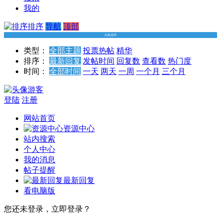
我的
排序
导航
顶部
列表排序
类型：
全部主题
投票
热帖
精华
排序：
最新回复
发帖时间
回复数
查看数
热门度
时间：
全部时间
一天
两天
一周
一个月
三个月
游客
登陆
注册
网站首页
资源中心
站内搜索
个人中心
我的消息
帖子提醒
最新回复
看电脑版
您还未登录，立即登录？