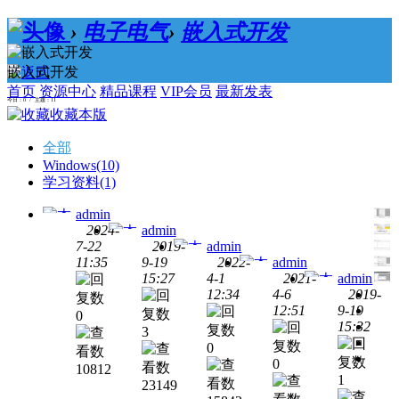
›
电子电气
›
嵌入式开发
嵌入式开发
首页
资源中心
精品课程
VIP会员
最新发表
今日：0 / 主题：11
收藏本版
全部
Windows
(10)
学习资料
(1)
admin
2024-
admin
7-22
2019-
admin
11:35
9-19
2022-
admin
Windows
Keil
15:27
4-1
2021-
admin
MDK-
Windows
IAR
12:34
4-6
2019-
ARM
for
Windows
KEIL
12:51
9-19
0
v5.40
STM8
C51
Windows
Keil
15:32
3
V3.11
v9.60a
MDK-
Windows
IAR
破解
0
ARM
for
破解
破解
版下
0
5.34
ARM
10812
版单
版下
载附
1
8.32.1
破解
23149
片机
载附
安装