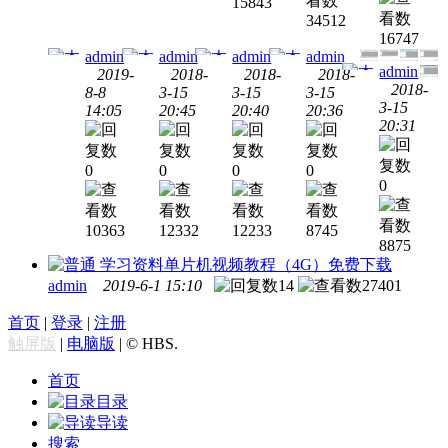
破解
15843
版下
软件
安装
教程
34512
版微
载附
免费
教程
16747
处理
安装
下载
admin
admin
admin
admin
器软
教程
admin
附安
2019-
2018-
2018-
2018-
件免
2018-
8-8
3-15
3-15
3-15
装教
费下
3-15
14:05
20:45
20:40
20:36
程
Windows
Keil
Windows
Keil
Windows
Keil
Windows
Keil
20:31
载附
Windows
Keil
C51
MDK-
MDK-
uVision
安装
uVision
v9.57
ARM
ARM
3中
教程
0
0
0
0
2中
5.11
4.12
中文
英文
0
破解
中英
英文
破解
破解
版免
文破
破解
版免
版免
10363
12332
12233
8745
费下
解版
版免
费下
费下
8875
载附
免费
费下
载附
载附
学习资料
单片机视频教程（4G）免费下载
安装
下载
载附
安装
安装
admin
2019-6-1 15:10
14
27401
教程
附安
安装
教程
教程
装教
教程
首页
|
登录
|
注册
程
触屏版
|
电脑版
|
© HBS.
首页
目录
导读
搜索