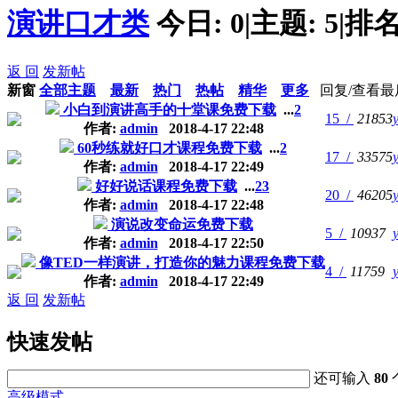
演讲口才类
今日:
0
|
主题:
5
|
排名
返 回
发新帖
新窗
全部主题
最新
热门
热帖
精华
更多
回复/查看
最
小白到演讲高手的十堂课免费下载
...
2
15 /
21853
作者:
admin
2018-4-17 22:48
60秒练就好口才课程免费下载
...
2
17 /
33575
作者:
admin
2018-4-17 22:49
好好说话课程免费下载
...
2
3
20 /
46205
作者:
admin
2018-4-17 22:48
演说改变命运免费下载
5 /
10937
作者:
admin
2018-4-17 22:50
像TED一样演讲，打造你的魅力课程免费下载
4 /
11759
作者:
admin
2018-4-17 22:49
返 回
发新帖
快速发帖
还可输入
80
高级模式