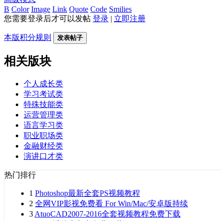
B
Color
Image
Link
Quote
Code
Smilies
您需要登录后才可以发帖
登录
|
立即注册
本版积分规则
发表帖子
相关版块
个人成长类
学习考试类
特殊技能类
运营管理类
语言学习类
职业职场类
金融财经类
演讲口才类
热门排行
1
Photoshop最新全套PS视频教程
2
全网VIP影视免费看 For Win/Mac/安卓版持续
3
AtuoCAD2007-2016全套视频教程免费下载