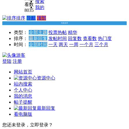
版免
搜索
费下
我的
8035
载附
排序
导航
顶部
安装
列表排序
教程
类型：
全部主题
投票
热帖
精华
排序：
最新回复
发帖时间
回复数
查看数
热门度
时间：
全部时间
一天
两天
一周
一个月
三个月
游客
登陆
注册
网站首页
资源中心
站内搜索
个人中心
我的消息
帖子提醒
最新回复
看电脑版
您还未登录，立即登录？