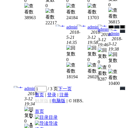
0
0
0
中文
mac
破解
破解
破解
0
0
破解
破解
版下
版免
版免
版免
版免
载附
费下
费下
38963
24184
13703
费下
费下
安装
载附
载附
36815
22217
载附
载附
教程
安装
安装
admin
admin
admin
安装
安装
2018-
2018-
教程
教程
admin
2018-
教程
教程
5-21
3-12
2018-
3-12
14:35
19:58
3-12
19:46
Mac
AutoCAD
Windows
AutoCAD
Windows
Auto
19:38
Windows
2018
2018
2017
2016
for
中文
中文
0
0
中文
mac
破解
破解
0
中文
破解
0
版免
版免
破解
版免
费下
费下
18194
26028
版免
费下
8287
载附
载附
10400
费下
载附
安装
安装
admin
/ 3 页
下一页
载附
安装
教程
教程
2018-
首页
|
登录
|
注册
安装
教程
3-12
触屏版
|
电脑版
|
© HBS.
教程
19:34
Windows
AutoCAD
首页
2015
中文
目录
0
破解
导读