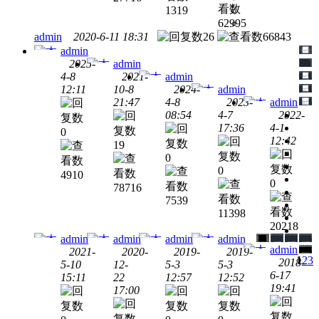
版下
安装
安装
1319
汉化
载支
教程
教程
62995
破解
持M
admin
2020-6-11 18:31
26
66843
版下
附安
admin
载附
装教
2025-
admin
安装
程
4-8
2021-
admin
教程
12:11
10-8
2024-
admin
Windows
AutoCAD
21:47
4-8
2023-
admin
2026
Mac
AutoCAD
08:54
4-7
2022-
2022
Windows
AutoCAD
破解
17:36
4-1
0
For
2025
Windows
AutoCAD
版下
12:42
19
Mac
2024
Windows
Auto
中文
载附
0
2023
中英
中文
破解
安装
0
中文
4910
文破
破解
版下
教程
0
78716
破解
解版
版下
载附
7539
版下
下载
载附
安装
11398
载附
附安
安装
教程
20218
安装
装教
教程
admin
admin
admin
admin
教程
admin
程
2021-
2020-
2019-
2019-
1
2
3
2018-
5-10
12-
5-3
5-3
6-17
15:11
22
12:57
12:52
Windows
AutoCAD
Windows
AutoCAD
Windows
AutoCAD
Mac
AutoCAD
19:41
17:00
Windows
Auto
2022
2021
2020
2019
2019
for
中文
中文
中文