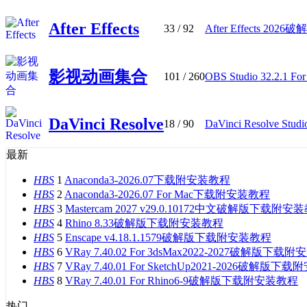
After Effects
33
/ 92
After Effects 2026
影视动画集合
101
/ 260
OBS Studio 32.2.1 For
DaVinci Resolve
18
/ 90
DaVinci Resolve Studio
最新
HBS
1
Anaconda3-2026.07下载附安装教程
HBS
2
Anaconda3-2026.07 For Mac下载附安装教程
HBS
3
Mastercam 2027 v29.0.10172中文破解版下载附安
HBS
4
Rhino 8.33破解版下载附安装教程
HBS
5
Enscape v4.18.1.1579破解版下载附安装教程
HBS
6
VRay 7.40.02 For 3dsMax2022-2027破解版下载
HBS
7
VRay 7.40.01 For SketchUp2021-2026破解版
HBS
8
VRay 7.40.01 For Rhino6-9破解版下载附安装教程
热门