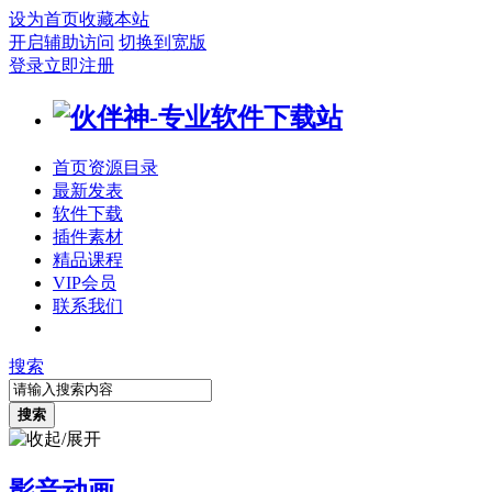
设为首页
收藏本站
开启辅助访问
切换到宽版
登录
立即注册
首页
资源目录
最新发表
软件下载
插件素材
精品课程
VIP会员
联系我们
搜索
搜索
影音动画