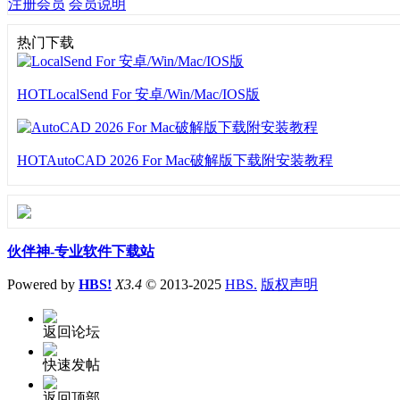
注册会员
会员说明
热门下载
HOT
LocalSend For 安卓/Win/Mac/IOS版
HOT
AutoCAD 2026 For Mac破解版下载附安装教程
伙伴神-专业软件下载站
Powered by
HBS!
X3.4
© 2013-2025
HBS.
版权声明
返回论坛
快速发帖
返回顶部