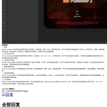
功能特色：
1、排版
Affinity Publisher可以用于各种印刷品的设计和排版，包括海报、手册、杂志、图书和名片等。用户可以选择不同的版面尺寸和方向，并添加文本、图像、表格和图
形等元素。软件还提供了多种字体、颜色和样式等设置，方便用户自定义排版效果。
2、导入和导出文件
Affinity Publisher支持多种文件格式的导入和导出，包括PDF、EPS、SVG、JPG、TIFF和PSD等。用户可以使用这些文件格式，方便地与其他图形应用程序进行交互，
并存储作品以备日后使用。
3、丰富的文本功能
Affinity Publisher提供了各种文本工具和功能，包括文字整理、文字框、样式和格式设置等。用户可以使用不同的字体、颜色和大小等设置，以及实现自动换行和分
栏等功能，方便实现多样化的文本排版效果。
4、图像和图形处理
Affinity Publisher提供了各种图像处理工具和功能，包括图像调整、裁剪、旋转、缩放和遮罩等。用户还可以很容易地添加和编辑图形，包括矢量图形，图标和图表
等。
5、色彩管理和预览
Affinity Publisher提供了丰富的色彩管理和预览功能，支持各种色彩模式，如RGB、CMYK和灰度等。用户还可以使用色轮、调色板和样品等功能快速调整颜色，并
在实时预览中查看效果。
6、交互和输出
Affinity Publisher可以生成高品质的PDF文件，可以与其他软件交互，如Adobe InDesign和QuarkXPress等。此外，用户还可以方便地将文件导出为EPS、SVG、JPG、
TIFF和PSD等文件格式，以便与其他人共享和使用。
Download/下载地址：
游客，如果您要查看本帖隐藏内容请
回复
全部回复