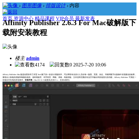
›
图形图像
›
排版设计
›
内容
首页
资源中心
精品课程
VIP会员
最新发表
Affinity Publisher 2.6.3 For Mac破解版下
载附安装教程
楼主
admin
4174
0
2025-7-20 10:06
Affinity Publisher Mac版是创意软件工作室 Serif旗下的一款设计排版软件，可以帮助专业设计人员在每一版面、页面、杂志、书籍和数字出版物中实现最佳的效果，
展现令人惊艳的排版和绚丽的色彩。借助母版页、对开跨页、网格、表格、高级排版、文本流和完整的专业打印输出和其他强大的功能，Affinity Publisher 可满足一
切项目对布局的所有要求。
安装环境：
MacOS 10.15或更高(支持15.x，支持M系列)